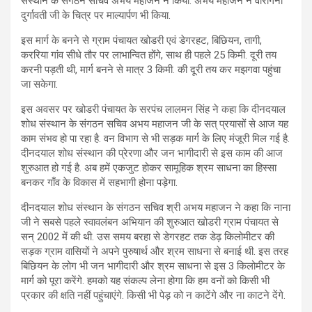
संस्थान के संगठन सचिव अभय महाजन ने किया. अभय महाजन ने वीरांगना
दुर्गावती जी के चित्र पर माल्यार्पण भी किया.
इस मार्ग के बनने से ग्राम पंचायत खोडरी एवं डेगरहट, बिछियन, तागी,
कररिया गांव सीधे तौर पर लाभान्वित होंगे, साथ ही पहले 25 किमी. दूरी तय
करनी पड़ती थी, मार्ग बनने से मात्र 3 किमी. की दूरी तय कर मझगवा पहुंचा
जा सकेगा.
इस अवसर पर खोडरी पंचायत के सरपंच लालमन सिंह ने कहा कि दीनदयाल
शोध संस्थान के संगठन सचिव अभय महाजन जी के सत् प्रयासों से आज यह
काम संभव हो पा रहा है. वन विभाग से भी सड़क मार्ग के लिए मंजूरी मिल गई है.
दीनदयाल शोध संस्थान की प्रेरणा और जन भागीदारी से इस काम की आज
शुरुआत हो गई है. अब हमें एकजुट होकर सामूहिक श्रम साधना का हिस्सा
बनकर गाँव के विकास में सहभागी होना पड़ेगा.
दीनदयाल शोध संस्थान के संगठन सचिव श्री अभय महाजन ने कहा कि नाना
जी ने सबसे पहले स्वावलंबन अभियान की शुरुआत खोडरी ग्राम पंचायत से
सन् 2002 में की थी. उस समय बरहा से डेगरहट तक डेढ़ किलोमीटर की
सड़क ग्राम वासियों ने अपने पुरुषार्थ और श्रम साधना से बनाई थी. इस तरह
बिछियन के लोग भी जन भागीदारी और श्रम साधना से इस 3 किलोमीटर के
मार्ग को पूरा करेंगे. हमको यह संकल्प लेना होगा कि हम वनों को किसी भी
प्रकार की क्षति नहीं पहुंचाएंगे. किसी भी पेड़ को न काटेंगे और ना काटने देंगे.