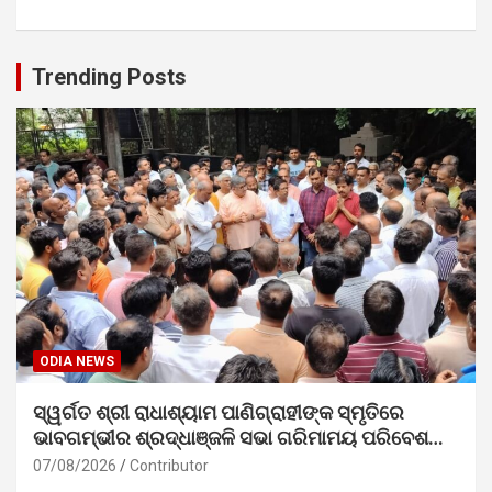
Trending Posts
ODIA NEWS
ସ୍ୱର୍ଗତ ଶ୍ରୀ ରାଧାଶ୍ୟାମ ପାଣିଗ୍ରାହୀଙ୍କ ସ୍ମୃତିରେ
ଭାବଗମ୍ଭୀର ଶ୍ରଦ୍ଧାଞ୍ଜଳି ସଭା ଗରିମାମୟ ପରିବେଶରେ
ସମ୍ପନ୍ନ
07/08/2026
Contributor