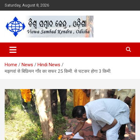
Skip
Saturday, August 8, 2026
to
content
Viswa Sambad Kendra Odisha
ବିଶ୍ୱ ସମ୍ବାଦ କେନ୍ଦ୍ର ଓଡିଶା
Home
News
Hindi News
मझगवां से बिछियन गाँव का सफर 25 किमी. से घटकर होगा 3 किमी.