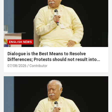
ENGLISH NEWS
Dialogue is the Best Means to Resolve
Differences; Protests should not result into
division – Sarsanghchalak Dr. Mohan
07/08/2026
Contributor
Bhagawat Ji