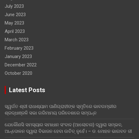
July 2023
June 2023
May 2023
April 2023
March 2023
February 2023
January 2023
December 2022
October 2020
Latest Posts
ସ୍ୱର୍ଗତ ଶ୍ରୀ ରାଧାଶ୍ୟାମ ପାଣିଗ୍ରାହୀଙ୍କ ସ୍ମୃତିରେ ଭାବଗମ୍ଭୀର
ଶ୍ରଦ୍ଧାଞ୍ଜଳି ସଭା ଗରିମାମୟ ପରିବେଶରେ ସମ୍ପନ୍ନ
ଯେକୌଣସି ସମସ୍ୟାର ସମାଧାନ ସଂବାଦ (ଆଲୋଚନା) ଦ୍ୱାରା ସମ୍ଭବ,
ଆନ୍ଦୋଳନ ଦ୍ୱାରା ବିଭାଜନ ହେବା ଉଚିତ୍ ନୁହେଁ। – ଡ. ମୋହନ ଭାଗବତ ଜୀ