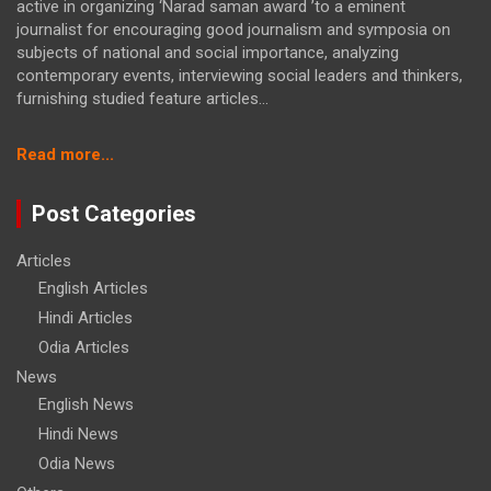
active in organizing ‘Narad saman award ’to a eminent
journalist for encouraging good journalism and symposia on
subjects of national and social importance, analyzing
contemporary events, interviewing social leaders and thinkers,
furnishing studied feature articles...
:
Read more...
मझगवां
से
Post Categories
बिछियन
गाँव
Articles
का
English Articles
सफर
25
Hindi Articles
किमी.
Odia Articles
से
News
घटकर
English News
होगा
3
Hindi News
किमी.
Odia News