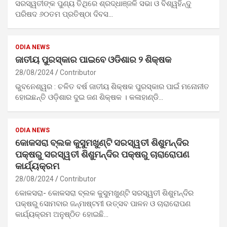
ସରସ୍ୱତୀଙ୍କ ପୁଣ୍ୟ ତିଥିରେ ଶ୍ରଦ୍ଧାଞ୍ଜଳି ସଭା ଓ ବିଶ୍ୱହିନ୍ଦୁ
ପରିଷଦ ୬୦ତମ ପ୍ରତିଷ୍ଠା ଦିବସ…
ODIA NEWS
ଜାତୀୟ ପୁରସ୍କାର ପାଇବେ ଓଡିଶାର ୨ ଶିକ୍ଷକ
28/08/2024
Contributor
ଭୁବନେଶ୍ୱର : ଚଳିତ ବର୍ଷ ଜାତୀୟ ଶିକ୍ଷକ ପୁରସ୍କାର ପାଇଁ ମନୋନୀତ
ହୋଇଛନ୍ତି ଓଡ଼ିଶାର ଦୁଇ ଜଣ ଶିକ୍ଷକ । କଳାହାଣ୍ଡି…
ODIA NEWS
କୋକସରା ବ୍ଲକ କୁସୁମଖୁଣ୍ଟି ସରସ୍ୱତୀ ଶିଶୁମନ୍ଦିର
ପକ୍ଷରୁ ସରସ୍ୱତୀ ଶିଶୁମନ୍ଦିର ପକ୍ଷରୁ ଚାରାରୋପଣ
କାର୍ଯ୍ୟକ୍ରମ
28/08/2024
Contributor
କୋକସରା- କୋକସରା ବ୍ଲକ କୁସୁମଖୁଣ୍ଟି ସରସ୍ୱତୀ ଶିଶୁମନ୍ଦିର
ପକ୍ଷରୁ ସୋମବାର ଜନ୍ମାଷ୍ଟମୀ ଉତ୍ସବ ପାଳନ ଓ ଚାରାରୋପଣ
କାର୍ଯ୍ୟକ୍ରମ ଅନୁଷ୍ଠିତ ହୋଇଛି…