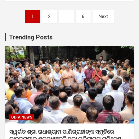
Posts
1
2
…
6
Next
pagination
Trending Posts
ODIA NEWS
ସ୍ୱର୍ଗତ ଶ୍ରୀ ରାଧାଶ୍ୟାମ ପାଣିଗ୍ରାହୀଙ୍କ ସ୍ମୃତିରେ
ଭାବଗମ୍ଭୀର ଶ୍ରଦ୍ଧାଞ୍ଜଳି ସଭା ଗରିମାମୟ ପରିବେଶରେ