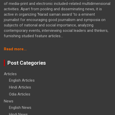
of media-print and electronic included-related multidimensional
activities. Apart from pooling and disseminating news, it is
active in organizing ‘Narad saman award ’to a eminent
journalist for encouraging good journalism and symposia on
subjects of national and social importance, analyzing
contemporary events, interviewing social leaders and thinkers,
furnishing studied feature articles...
:
Read more...
ରାଷ୍ଟ୍ରୀୟ
ସ୍ୱୟଂସେବକ
Post Categories
ସଂଘର
ଅଖିଳ
Articles
ଭାରତୀୟ
English Articles
ସମନ୍ୱୟ
ବୈଠକ
Hindi Articles
ଆରମ୍ଭ
Odia Articles
News
English News
Hindi News