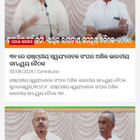
ODIA NEWS
୩୧ ରେ ରାଷ୍ଟ୍ରୀୟ ସ୍ୱୟଂସେବକ ସଂଘର ଅଖିଳ ଭାରତୀୟ
ସମନ୍ୱୟ ବୈଠକ
30/08/2024
Contributor
ରାଷ୍ଟ୍ରୀୟ ସ୍ୱୟଂସେବକ ସଂଘର ଅଖିଳ ଭାରତୀୟ ସମନ୍ୱୟ ବୈଠକ
ଭୁବନେଶ୍ୱର,୩୦/୦୮: ରାଷ୍ଟ୍ରୀୟ ସ୍ୱୟଂସେବକ ସଂଘର ଅଖିଳ
ଭାରତୀୟ ସମନ୍ୱୟ ବୈଠକ ୩୧…