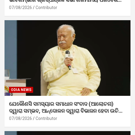
ସମ୍ପନ୍ନ
07/08/2026
Contributor
ODIA NEWS
ଯେକୌଣସି ସମସ୍ୟାର ସମାଧାନ ସଂବାଦ (ଆଲୋଚନା)
ଦ୍ୱାରା ସମ୍ଭବ, ଆନ୍ଦୋଳନ ଦ୍ୱାରା ବିଭାଜନ ହେବା ଉଚିତ୍
ନୁହେଁ। – ଡ. ମୋହନ ଭାଗବତ ଜୀ
07/08/2026
Contributor