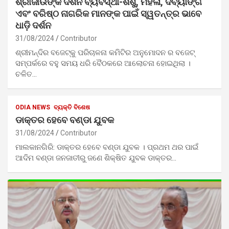
ଶ୍ରୀଜୀଉଙ୍କ ଦର୍ଶନ ବ୍ୟବସ୍ଥା-ଶିଶୁ, ମହିଳା, ଦିବ୍ୟାଙ୍ଗ
ଏବଂ ବରିଷ୍ଠ ନାଗରିକ ମାନଙ୍କ ପାଇଁ ସ୍ୱତନ୍ତ୍ର ଭାବେ
ଧାଡ଼ି ଦର୍ଶନ
31/08/2024
Contributor
ଶ୍ରୀମନ୍ଦିର ବଜେଟ୍କୁ ପରିଚାଳନା କମିଟିର ଅନୁମୋଦନ ର ବଜେଟ୍
ସମ୍ପର୍କରେ ବହୁ ସମୟ ଧରି ବୈଠକରେ ଆଲୋଚନା ହୋଇଥିଲା ।
ଚଳିତ…
ODIA NEWS
ବ୍ୟକ୍ତି ବିଶେଷ
ଡାକ୍ତର ହେବେ ବଣ୍ଡା ଯୁବକ
31/08/2024
Contributor
ମାଲକାନଗିରି: ଡାକ୍ତର ହେବେ ବଣ୍ଡା ଯୁବକ । ପ୍ରଥମ ଥର ପାଇଁ
ଆଦିମ ବଣ୍ଡା ଜନଜାତୀରୁ ଜଣେ ଶିକ୍ଷିତ ଯୁବକ ଡାକ୍ତର…