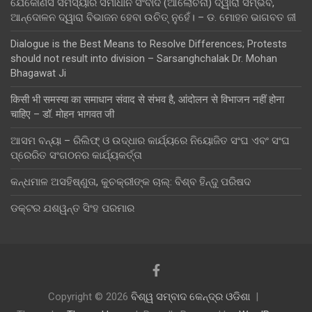
ଯେକୌଣସି ସମସ୍ୟାର ସମାଧାନ ସଂବାଦ (ଆଲୋଚନା) ଦ୍ୱାରା ସମ୍ଭବ,
ଆନ୍ଦୋଳନ ଦ୍ୱାରା ବିଭାଜନ ହେବା ଉଚିତ୍ ନୁହେଁ। – ଡ. ମୋହନ ଭାଗବତ ଜୀ
Dialogue is the Best Means to Resolve Differences; Protests
should not result into division – Sarsanghchalak Dr. Mohan
Bhagawat Ji
किसी भी समस्या का समाधान संवाद से संभव है, आंदोलन से विभाजन नहीं होना
चाहिए – डॉ. मोहन भागवत जी
ଆସମ ବନ୍ୟା – ରିଲିଫ୍ ଓ ଉଦ୍ଧାର କାର୍ଯ୍ୟରେ ନିୟୋଜିତ ସଂଘ ଏବଂ ସଂଘ
ପ୍ରେରିତ ସଂଗଠନର କାର୍ଯ୍ୟକର୍ତ୍ତା
କନ୍ଧମାଳ ଅସହିଷ୍ଣୁତା, କୁଚକ୍ରୀଙ୍କ ଚାଲ୍: ବିଶ୍ବ ହିନ୍ଦୁ ପରିଷଦ
ଡକ୍ଟର ଯଶୱନ୍ତ ସିଂହ ପରମାର
Copyright © 2026
ବିଶ୍ୱ ସମ୍ବାଦ କେନ୍ଦ୍ର ଓଡିଶା