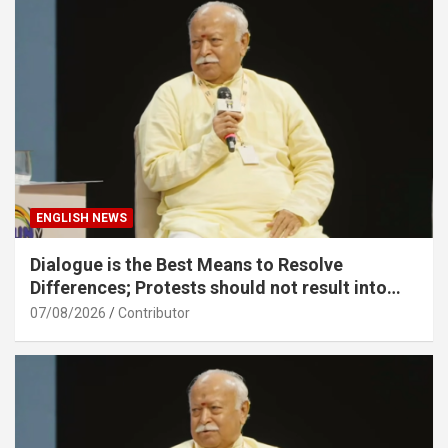
ENGLISH NEWS
Dialogue is the Best Means to Resolve
Differences; Protests should not result into
division – Sarsanghchalak Dr. Mohan
07/08/2026
Contributor
Bhagawat Ji