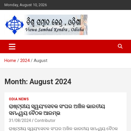
Skip
Monday, August 10, 2026
to
content
Viswa Sambad Kendra Odisha
ବିଶ୍ୱ ସମ୍ବାଦ କେନ୍ଦ୍ର ଓଡିଶା
Home
2024
August
Month:
August 2024
ODIA NEWS
ରାଷ୍ଟ୍ରୀୟ ସ୍ୱୟଂସେବକ ସଂଘର ଅଖିଳ ଭାରତୀୟ
ସମନ୍ୱୟ ବୈଠକ ଆରମ୍ଭ
31/08/2024
Contributor
ରାଷ୍ଟ୍ରୀୟ ସ୍ୱୟଂସେବକ ସଂଘର ଅଖିଳ ଭାରତୀୟ ସମନ୍ୱୟ ବୈଠକ