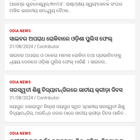
ଆରମ୍ଭ ଭୁବନେଶ୍ୱର,୩୧/୦୮: ରାଷ୍ଟ୍ରୀୟ ସ୍ୱୟଂସେବକ ସଂଘର
ଅଖିଳ ଭାରତୀୟ ସମନ୍ୱୟ ବୈଠକ…
ODIA NEWS
ସାଇବର ଅପରାଧ ରୋକିବାରେ ଓଡ଼ିଶା ପୁଲିସ ଫେଲ୍
31/08/2024
Contributor
ସାଇବର ଅପରାଧ ଓ ଠକେଇ ମାମଲା ରୋକିବା ତଥା ପ୍ରଭାବିତଙ୍କୁ
ନ୍ୟାୟ ଦେବାରେ ଓଡ଼ିଶା ପୁଲିସ ଫେଲ୍ ମାରିଛି । ସାଇବର…
ODIA NEWS
ସରସ୍ୱତୀ ଶିଶୁ ବିଦ୍ୟାମନ୍ଦିରରେ ଜାତୀୟ କ୍ରୀଡ଼ା ଦିବସ
31/08/2024
Contributor
ଜୟପୁର: କୋରାପୁଟ ଜିଲ୍ଲା ଜୟପୁର ସ୍ଥିତ ସ୍ଥାନୀୟ ସରସ୍ୱତୀ ଶିଶୁ
ବିଦ୍ୟାମନ୍ଦିର, ଅରବିନ୍ଦ ନଗର ଠାରେ ଜାତୀୟ କ୍ରୀଡ଼ା ଦିବସ ପାଳିତ…
ODIA NEWS