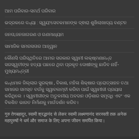
ଆମ ପରିବାର-ସମର୍ଥ ପରିବାର
ଭଦ୍ରକରେ ବନ୍ୟା : ସ୍ୱୟଂସେବକମାନଙ୍କ ଦ୍ଵାରା ଶୁଖିଲାଖାଦ୍ୟ ବଣ୍ଟନ
ଜନତା,ଜନଜାଗରଣ ଓ ଗଣମାଧ୍ୟମ
ସାମାଜିକ ସମରସତାର ଆହ୍ୱାନ
କୌଣସି ପରିସ୍ଥିତିରେ ଆମର ସରକାର ସ୍ୱାମୀ ଲକ୍ଷ୍ମଣାନନ୍ଦ
ସରସ୍ୱତୀଙ୍କ ହତ୍ୟା ପଛରେ ଥିବା ପ୍ରକୃତ ଦୋଷୀଙ୍କୁ ଛାଡିବ ନାହିଁ-
ମୁଖ୍ୟମନ୍ତ୍ରୀ
କନ୍ଧମାଳ ଜିଲ୍ଲାର ସୁରକ୍ଷା , ବିକାଶ, ମହିଳା ଶିକ୍ଷାର ପ୍ରୋତ୍ସାହନ ତଥା
ସମାଜର ସମସ୍ତ ବର୍ଗକୁ ସ୍ୱାବଲମ୍ବୀ କରିବା ପାଇଁ ସ୍ୱାମୀଜୀ ପ୍ରୟାସ
କରିଥିଲେ । ସ୍ୱାମୀଜୀଙ୍କ ଅତୁଳନୀୟ ଅବଦାନ ଓଡ଼ିଶାର ସମୃଦ୍ଧି ଏବଂ ଏକ
ବିକଶିତ ଭାରତ ନିର୍ମାଣକୁ ମାର୍ଗଦର୍ଶନ କରିବ।
गुरु तेगबहादुर, स्वामी श्रद्धानंद से लेकर स्वामी लक्ष्मणानंद सरस्वती तक अनेक
महापुरुषों ने धर्म और समाज के लिए अपना जीवन समर्पित किया।