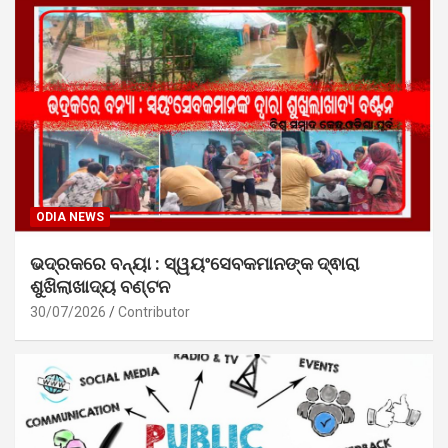
ODIA NEWS
ଭଦ୍ରକରେ ବନ୍ୟା : ସ୍ୱୟଂସେବକମାନଙ୍କ ଦ୍ଵାରା
ଶୁଖିଲାଖାଦ୍ୟ ବଣ୍ଟନ
30/07/2026
Contributor