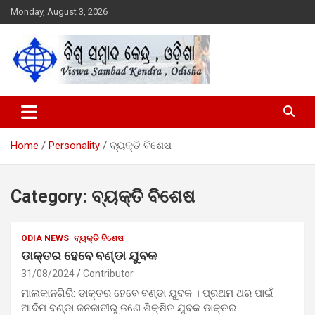
Skip
Monday, August 3, 2026
to
content
Viswa Sambad Kendra Odisha
ବିଶ୍ୱ ସମ୍ବାଦ କେନ୍ଦ୍ର ଓଡିଶା
Home
Personality
ବ୍ୟକ୍ତି ବିଶେଷ
Category:
ବ୍ୟକ୍ତି ବିଶେଷ
ODIA NEWS
ବ୍ୟକ୍ତି ବିଶେଷ
ଡାକ୍ତର ହେବେ ବଣ୍ଡା ଯୁବକ
31/08/2024
Contributor
ମାଲକାନଗିରି: ଡାକ୍ତର ହେବେ ବଣ୍ଡା ଯୁବକ । ପ୍ରଥମ ଥର ପାଇଁ
ଆଦିମ ବଣ୍ଡା ଜନଜାତୀରୁ ଜଣେ ଶିକ୍ଷିତ ଯୁବକ ଡାକ୍ତର…