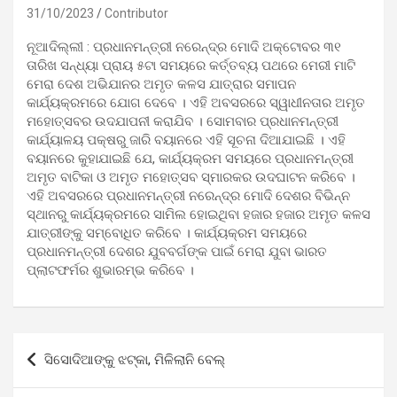
31/10/2023
Contributor
ନୂଆଦିଲ୍ଲୀ : ପ୍ରଧାନମନ୍ତ୍ରୀ ନରେନ୍ଦ୍ର ମୋଦି ଅକ୍ଟୋବର ୩୧
ତାରିଖ ସନ୍ଧ୍ୟା ପ୍ରାୟ ୫ଟା ସମୟରେ କର୍ତ୍ତବ୍ୟ ପଥରେ ମେରୀ ମାଟି
ମେରା ଦେଶ ଅଭିଯାନର ଅମୃତ କଳସ ଯାତ୍ରାର ସମାପନ
କାର୍ଯ୍ୟକ୍ରମରେ ଯୋଗ ଦେବେ । ଏହି ଅବସରରେ ସ୍ୱାଧୀନତାର ଅମୃତ
ମହୋତ୍ସବର ଉଦଯାପନୀ କରାଯିବ । ସୋମବାର ପ୍ରଧାନମନ୍ତ୍ରୀ
କାର୍ଯ୍ୟାଳୟ ପକ୍ଷରୁ ଜାରି ବୟାନରେ ଏହି ସୂଚନା ଦିଆଯାଇଛି । ଏହି
ବୟାନରେ କୁହାଯାଇଛି ଯେ, କାର୍ଯ୍ୟକ୍ରମ ସମୟରେ ପ୍ରଧାନମନ୍ତ୍ରୀ
ଅମୃତ ବାଟିକା ଓ ଅମୃତ ମହୋତ୍ସବ ସ୍ମାରକର ଉଦଘାଟନ କରିବେ ।
ଏହି ଅବସରରେ ପ୍ରଧାନମନ୍ତ୍ରୀ ନରେନ୍ଦ୍ର ମୋଦି ଦେଶର ବିଭିନ୍ନ
ସ୍ଥାନରୁ କାର୍ଯ୍ୟକ୍ରମରେ ସାମିଲ ହୋଇଥିବା ହଜାର ହଜାର ଅମୃତ କଳସ
ଯାତ୍ରୀଙ୍କୁ ସମ୍ବୋଧିତ କରିବେ । କାର୍ଯ୍ୟକ୍ରମ ସମୟରେ
ପ୍ରଧାନମନ୍ତ୍ରୀ ଦେଶର ଯୁବବର୍ଗଙ୍କ ପାଇଁ ମେରା ଯୁବା ଭାରତ
ପ୍ଲାଟଫର୍ମର ଶୁଭାରମ୍ଭ କରିବେ ।
Post
ସିସୋଦିଆଙ୍କୁ ଝଟ୍‌କା, ମିଳିଲାନି ବେଲ୍
navigation