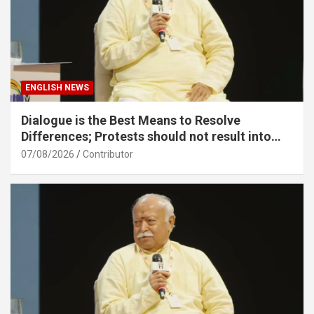
ENGLISH NEWS
Dialogue is the Best Means to Resolve
Differences; Protests should not result into
division – Sarsanghchalak Dr. Mohan
07/08/2026
Contributor
Bhagawat Ji