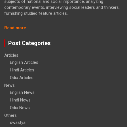
subjects of national and social importance, analyzing
contemporary events, interviewing social leaders and thinkers,
furnishing studied feature articles...
:
Read more...
ଆଜି
‘ମେରୀ
Post Categories
ମାଟି
ମେରା
Articles
ଦେଶ’
English Articles
ଅଭିଯାନର
ଅମୃତ
Hindi Articles
କଳସ
Odia Articles
ଯାତ୍ରା
News
ଉଦଯାପନି
English News
କାର୍ଯ୍ୟକ୍ରମ
Hindi News
Odia News
Others
swastya