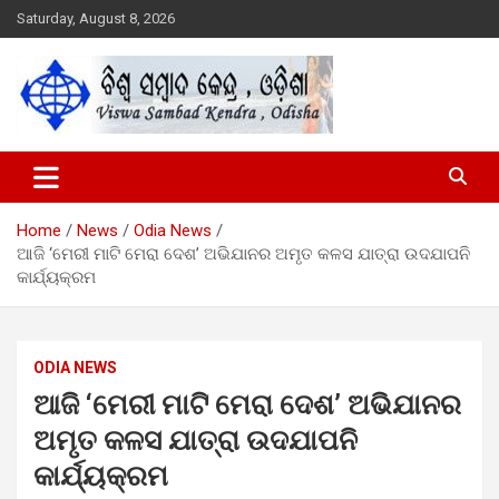
Skip
Saturday, August 8, 2026
to
content
Viswa Sambad Kendra Odisha
ବିଶ୍ୱ ସମ୍ବାଦ କେନ୍ଦ୍ର ଓଡିଶା
Home
News
Odia News
ଆଜି ‘ମେରୀ ମାଟି ମେରା ଦେଶ’ ଅଭିଯାନର ଅମୃତ କଳସ ଯାତ୍ରା ଉଦଯାପନି
କାର୍ଯ୍ୟକ୍ରମ
ODIA NEWS
ଆଜି ‘ମେରୀ ମାଟି ମେରା ଦେଶ’ ଅଭିଯାନର
ଅମୃତ କଳସ ଯାତ୍ରା ଉଦଯାପନି
କାର୍ଯ୍ୟକ୍ରମ