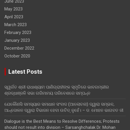
June 2023
May 2023
April 2023
March 2023
February 2023
January 2023
December 2022
October 2020
Latest Posts
ସ୍ୱର୍ଗତ ଶ୍ରୀ ରାଧାଶ୍ୟାମ ପାଣିଗ୍ରାହୀଙ୍କ ସ୍ମୃତିରେ ଭାବଗମ୍ଭୀର
ଶ୍ରଦ୍ଧାଞ୍ଜଳି ସଭା ଗରିମାମୟ ପରିବେଶରେ ସମ୍ପନ୍ନ
ଯେକୌଣସି ସମସ୍ୟାର ସମାଧାନ ସଂବାଦ (ଆଲୋଚନା) ଦ୍ୱାରା ସମ୍ଭବ,
ଆନ୍ଦୋଳନ ଦ୍ୱାରା ବିଭାଜନ ହେବା ଉଚିତ୍ ନୁହେଁ। – ଡ. ମୋହନ ଭାଗବତ ଜୀ
Dialogue is the Best Means to Resolve Differences; Protests
should not result into division – Sarsanghchalak Dr. Mohan