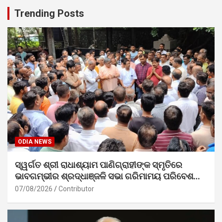
Trending Posts
ODIA NEWS
ସ୍ୱର୍ଗତ ଶ୍ରୀ ରାଧାଶ୍ୟାମ ପାଣିଗ୍ରାହୀଙ୍କ ସ୍ମୃତିରେ
ଭାବଗମ୍ଭୀର ଶ୍ରଦ୍ଧାଞ୍ଜଳି ସଭା ଗରିମାମୟ ପରିବେଶରେ
ସମ୍ପନ୍ନ
07/08/2026
Contributor