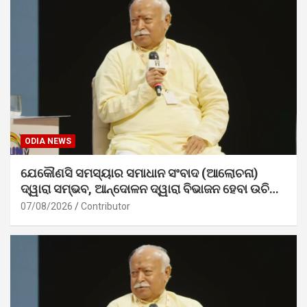
ODIA NEWS
ଯେକୌଣସି ସମସ୍ୟାର ସମାଧାନ ସଂବାଦ (ଆଲୋଚନା)
ଦ୍ୱାରା ସମ୍ଭବ, ଆନ୍ଦୋଳନ ଦ୍ୱାରା ବିଭାଜନ ହେବା ଉଚିତ୍
ନୁହେଁ। – ଡ. ମୋହନ ଭାଗବତ ଜୀ
07/08/2026
Contributor