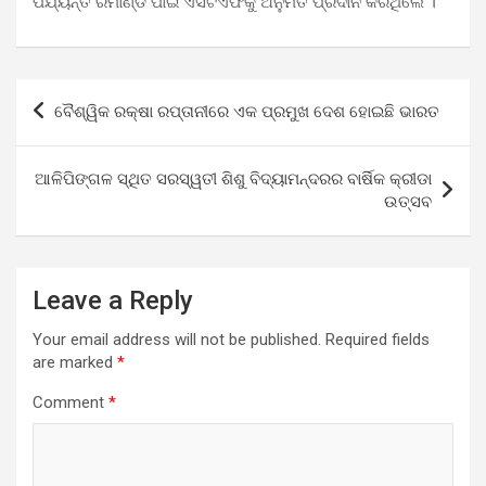
ପର୍ଯ୍ୟନ୍ତ ରିମାଣ୍ଡ ପାଇଁ ଏସଟିଏଫକୁ ଅନୁମତି ପ୍ରଦାନ କରିଥିଲେ ।
Post
ବୈଶ୍ୱିକ ରକ୍ଷା ରପ୍ତାନୀରେ ଏକ ପ୍ରମୁଖ ଦେଶ ହୋଇଛି ଭାରତ
navigation
ଆଳିପିଙ୍ଗଳ ସ୍ଥିତ ସରସ୍ୱତୀ ଶିଶୁ ବିଦ୍ୟାମନ୍ଦରର ବାର୍ଷିକ କ୍ରୀଡା
ଉତ୍ସବ
Leave a Reply
Your email address will not be published.
Required fields
are marked
*
Comment
*