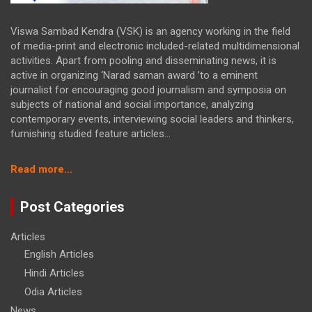
Viswa Sambad Kendra (VSK) is an agency working in the field
of media-print and electronic included-related multidimensional
activities. Apart from pooling and disseminating news, it is
active in organizing ‘Narad saman award ’to a eminent
journalist for encouraging good journalism and symposia on
subjects of national and social importance, analyzing
contemporary events, interviewing social leaders and thinkers,
furnishing studied feature articles...
:
Read more...
ବୁଖାରିକୁ
କୋର୍ଟରେ
Post Categories
ହାଜର
କରାଇଲା
Articles
ଏସ୍‌ଟିଏଫ
English Articles
Hindi Articles
Odia Articles
News