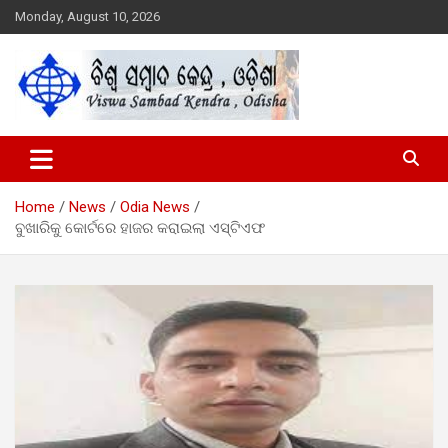
Skip
Monday, August 10, 2026
to
content
Viswa Sambad Kendra Odisha
ବିଶ୍ୱ ସମ୍ବାଦ କେନ୍ଦ୍ର ଓଡିଶା
Home
News
Odia News
ବୁଖାରିକୁ କୋର୍ଟରେ ହାଜର କରାଇଲା ଏସ୍‌ଟିଏଫ