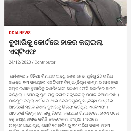
ODIA NEWS
ବୁଖାରିକୁ କୋର୍ଟରେ ହାଜର କରାଇଲା
ଏସ୍‌ଟିଏଫ
24/12/2023
Contributor
ଧର୍ମଶାଳା: ୫ ଦିନିଆ ରିମାଣ୍ଡ ଅବଧି ଶେଷ ହେବା ପୂର୍ବରୁ 23 ତାରିଖ
ସନ୍ଧ୍ୟା ୫ଟା ସମୟରେ ଏସଟିଏଫ ଟିମ୍ ସନ୍ଦିଗ୍ଧ କାଶ୍ମୀର ଆତଙ୍କୀ
ସୟଦ ଇଶାନ ବୁଖାରିକୁ ଚଣ୍ଡିଖୋଲ ଜେଏମଏଫସି କୋର୍ଟରେ ହାଜର
କରିଥିଲା । ସେଠାରୁ ପୁଣି ତାକୁ ରଗଡି ସବ୍‌ଜେଲକୁ ପଠାଇ ଦିଆଯାଇଛି ।
ଯାଜପୁର ଜିଲ୍ଲା ଧର୍ମଶାଳା ଥାନା ନେଉଳପୁରରୁ ସନ୍ଦିଗ୍ଧ କାଶ୍ମୀର
ଆତଙ୍କୀ ସୟଦ ଇଶାନ ବୁଖାରିକୁ ଗିରଫ କରିଥିଲା ଏସଟିଏଫ ।
ଆତଙ୍କୀ ଲିଙ୍କ୍ ରେ ତାକୁ ଗିରଫ କରାଯାଇ ରିମାଣ୍ଡରେ ନେବା ପରେ
ବହୁ ତଥ୍ୟ ହାସଲ କରିଛି ତଦନ୍ତକାରୀ ସଂସ୍ଥା । ଏଠାରେ
ଉଲ୍ଲେଖଯୋଗ୍ୟ, କୋର୍ଟ ୧୯ ତାରିଖରୁ ୨୪ ତାରିଖ ସକାଳ ୧୦ଟା