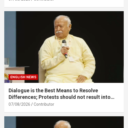
ENGLISH NEWS
Dialogue is the Best Means to Resolve
Differences; Protests should not result into
division – Sarsanghchalak Dr. Mohan
07/08/2026
Contributor
Bhagawat Ji