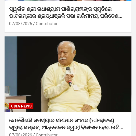
ସ୍ୱର୍ଗତ ଶ୍ରୀ ରାଧାଶ୍ୟାମ ପାଣିଗ୍ରାହୀଙ୍କ ସ୍ମୃତିରେ
ଭାବଗମ୍ଭୀର ଶ୍ରଦ୍ଧାଞ୍ଜଳି ସଭା ଗରିମାମୟ ପରିବେଶରେ
ସମ୍ପନ୍ନ
07/08/2026
Contributor
ODIA NEWS
ଯେକୌଣସି ସମସ୍ୟାର ସମାଧାନ ସଂବାଦ (ଆଲୋଚନା)
ଦ୍ୱାରା ସମ୍ଭବ, ଆନ୍ଦୋଳନ ଦ୍ୱାରା ବିଭାଜନ ହେବା ଉଚିତ୍
ନୁହେଁ। – ଡ. ମୋହନ ଭାଗବତ ଜୀ
07/08/2026
Contributor