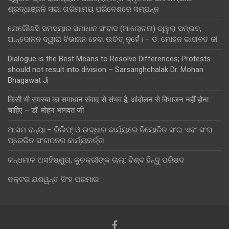
ଶ୍ରଦ୍ଧାଞ୍ଜଳି ସଭା ଗରିମାମୟ ପରିବେଶରେ ସମ୍ପନ୍ନ
ଯେକୌଣସି ସମସ୍ୟାର ସମାଧାନ ସଂବାଦ (ଆଲୋଚନା) ଦ୍ୱାରା ସମ୍ଭବ,
ଆନ୍ଦୋଳନ ଦ୍ୱାରା ବିଭାଜନ ହେବା ଉଚିତ୍ ନୁହେଁ। – ଡ. ମୋହନ ଭାଗବତ ଜୀ
Dialogue is the Best Means to Resolve Differences; Protests
should not result into division – Sarsanghchalak Dr. Mohan
Bhagawat Ji
किसी भी समस्या का समाधान संवाद से संभव है, आंदोलन से विभाजन नहीं होना
चाहिए – डॉ. मोहन भागवत जी
ଆସମ ବନ୍ୟା – ରିଲିଫ୍ ଓ ଉଦ୍ଧାର କାର୍ଯ୍ୟରେ ନିୟୋଜିତ ସଂଘ ଏବଂ ସଂଘ
ପ୍ରେରିତ ସଂଗଠନର କାର୍ଯ୍ୟକର୍ତ୍ତା
କନ୍ଧମାଳ ଅସହିଷ୍ଣୁତା, କୁଚକ୍ରୀଙ୍କ ଚାଲ୍: ବିଶ୍ବ ହିନ୍ଦୁ ପରିଷଦ
ଡକ୍ଟର ଯଶୱନ୍ତ ସିଂହ ପରମାର