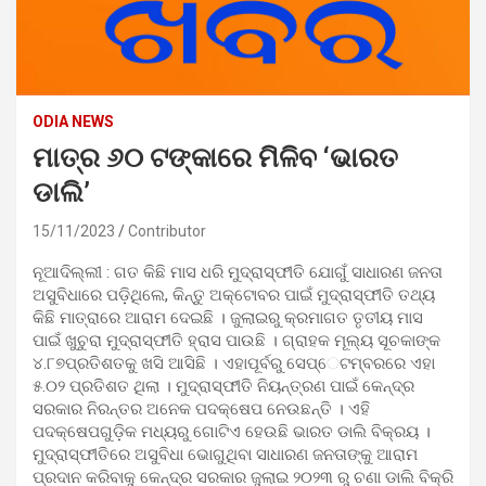
ODIA NEWS
ମାତ୍ର ୬୦ ଟଙ୍କାରେ ମିଳିବ ‘ଭାରତ
ଡାଲି’
15/11/2023
Contributor
ନୂଆଦିଲ୍ଲୀ : ଗତ କିଛି ମାସ ଧରି ମୁଦ୍ରାସ୍ଫୀତି ଯୋଗୁଁ ସାଧାରଣ ଜନତା
ଅସୁବିଧାରେ ପଡ଼ିଥିଲେ, କିନ୍ତୁ ଅକ୍ଟୋବର ପାଇଁ ମୁଦ୍ରାସ୍ଫୀତି ତଥ୍ୟ
କିଛି ମାତ୍ରାରେ ଆରାମ ଦେଇଛି । ଜୁଲାଇରୁ କ୍ରମାଗତ ତୃତୀୟ ମାସ
ପାଇଁ ଖୁଚୁରା ମୁଦ୍ରାସ୍ଫୀତି ହ୍ରାସ ପାଉଛି । ଗ୍ରାହକ ମୂଲ୍ୟ ସୂଚକାଙ୍କ
୪.୮୭ପ୍ରତିଶତକୁ ଖସି ଆସିଛି । ଏହାପୂର୍ବରୁ ସେପ୍େଟମ୍ବରରେ ଏହା
୫.୦୨ ପ୍ରତିଶତ ଥିଲା । ମୁଦ୍ରାସ୍ଫୀତି ନିୟନ୍ତ୍ରଣ ପାଇଁ କେନ୍ଦ୍ର
ସରକାର ନିରନ୍ତର ଅନେକ ପଦକ୍ଷେପ ନେଉଛନ୍ତି । ଏହି
ପଦକ୍ଷେପଗୁଡ଼ିକ ମଧ୍ୟରୁ ଗୋଟିଏ ହେଉଛି ଭାରତ ଡାଲି ବିକ୍ରୟ ।
ମୁଦ୍ରାସ୍ଫୀତିରେ ଅସୁବିଧା ଭୋଗୁଥିବା ସାଧାରଣ ଜନତାଙ୍କୁ ଆରାମ
ପ୍ରଦାନ କରିବାକୁ କେନ୍ଦ୍ର ସରକାର ଜୁଲାଇ ୨୦୨୩ ରୁ ଚଣା ଡାଲି ବିକ୍ରି