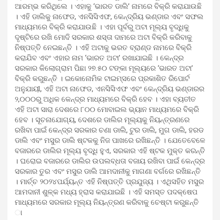
ଆରମ୍ଭ କରିଥିଲେ । ଏହାକୁ ‘ଭାରତ ଡାଲି’ ନାମରେ ବିକ୍ରି କରାଯାଉଛି
। ଏହି ଡାଲିକୁ ନାଫେଡ, ଏନସିସିଏଫ, କେନ୍ଦ୍ରିୟ ଭଣ୍ଡାର ଏବଂ ସଫଲ
ମାଧ୍ୟମରେ ବିକ୍ରି କରାଯାଉଛି । ଏହା ପୂର୍ବରୁ ଅଟା ମୂଲ୍ୟ ବୃଦ୍ଧିକୁ
ଦୃଷ୍ଟିରେ ରଖି ମୋଦି ସରକାର ଶସ୍ତା ଦାମରେ ଅଟା ବିକ୍ରି କରିବାକୁ
ନିଷ୍ପତ୍ତି ନେଇଛନ୍ତି । ଏହି ଅଟାକୁ ଭରତ ବ୍ରାଣ୍ଡ ନାମରେ ବିକ୍ରି
କରାଯିବ ଏବଂ ଏହାର ନାମ ‘ଭାରତ ଅଟା’ ରଖାଯାଇଛି । କେନ୍ଦ୍ର
ସରକାର କିଲୋଗ୍ରାମ ପିଛା ୨୭.୫୦ ଟଙ୍କା ମୂଲ୍ୟରେ ‘ଭାରତ ଅଟା’
ବିକ୍ରି କରୁଛନ୍ତି । ଇକୋନୋମିକ ଟାଇମ୍ସରେ ପ୍ରକାଶିତ ରିପୋର୍ଟ
ଅନୁଯାୟୀ, ଏହି ଅଟା ନାଫେଡ, ଏନସିସିଏଫ ଏବଂ କେନ୍ଦ୍ରିୟ ଭଣ୍ଡାରର
୨,୦୦୦ରୁ ଅଧିକ କେନ୍ଦ୍ର ମାଧ୍ୟମରେ ବିକ୍ରି ହେବ । ଏହା ବ୍ୟତୀତ
ଏହି ଅଟା ସାରା ଦେଶରେ ୮୦୦ ମୋବାଇଲ ଭ୍ୟାନ ମାଧ୍ୟମରେ ବିକ୍ରି
ହେବ । ସୂଚନାଯୋଗ୍ୟ, ଦେଶରେ ଡାଲିର ମୂଲ୍ୟକୁ ନିୟନ୍ତ୍ରଣରେ
ରଖିବା ପାଇଁ କେନ୍ଦ୍ର ସରକାର ଚଣା ଡାଲି, ଟୁର ଡାଲି, ମୁଗ ଡାଲି, ହରଡ
ଡାଲି ଏବଂ ମସୁର ଡାଲି ଷ୍ଟକକୁ ନିଜ ପାଖରେ ରଖିଛନ୍ତି । ଯେତେବେଳେ
ବଜାରରେ ଡାଲିର ମୂଲ୍ୟ ବୃଦ୍ଧି ହୁଏ, ସରକାର ଏହି ଷ୍ଟକ ମୁକ୍ତ କରନ୍ତି
। ଘରୋଇ ବଜାରରେ ଡାଲିର ଉପଲବ୍ଧତା ବଜାୟ ରଖିବା ପାଇଁ କେନ୍ଦ୍ର
ସରକାର ତୁର ଏବଂ ମସୁର ଡାଲି ଆମଦାନୀକୁ ମାଗଣା ବର୍ଗରେ ରଖିଛନ୍ତି
। ମାର୍ଚ୍ଚ ୨୦୨୪ପର୍ଯ୍ୟନ୍ତ ଏହି ନିଷ୍ପତ୍ତି ପ୍ରଯୁଜ୍ୟ । ଏଥିସହିତ ମସୁର
ଆମଦାନୀ ଶୁଳ୍କ ମଧ୍ୟ ହ୍ରାସ କରାଯାଇଛି । ଏହି ସମସ୍ତ ପଦକ୍ଷେପ
ମାଧ୍ୟମରେ ସରକାର ମୂଲ୍ୟ ନିୟନ୍ତ୍ରଣ କରିବାକୁ ଚେଷ୍ଟା କରୁଛନ୍ତି
ା