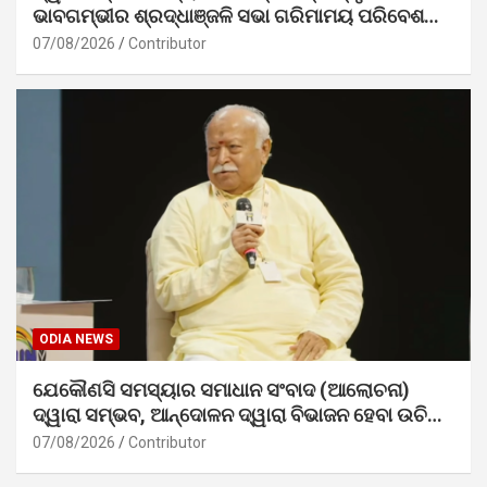
ଭାବଗମ୍ଭୀର ଶ୍ରଦ୍ଧାଞ୍ଜଳି ସଭା ଗରିମାମୟ ପରିବେଶରେ
ସମ୍ପନ୍ନ
07/08/2026
Contributor
ODIA NEWS
ଯେକୌଣସି ସମସ୍ୟାର ସମାଧାନ ସଂବାଦ (ଆଲୋଚନା)
ଦ୍ୱାରା ସମ୍ଭବ, ଆନ୍ଦୋଳନ ଦ୍ୱାରା ବିଭାଜନ ହେବା ଉଚିତ୍
ନୁହେଁ। – ଡ. ମୋହନ ଭାଗବତ ଜୀ
07/08/2026
Contributor