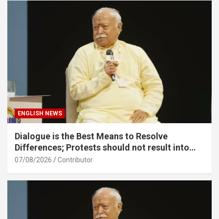
ENGLISH NEWS
Dialogue is the Best Means to Resolve
Differences; Protests should not result into
division – Sarsanghchalak Dr. Mohan
07/08/2026
Contributor
Bhagawat Ji