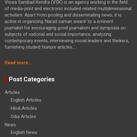
Viswa Sambad Kendra (VSK) is an agency working in the field
of media-print and electronic included-related multidimensional
activities. Apart from pooling and disseminating news, it is
active in organizing ‘Narad saman award ’to a eminent
journalist for encouraging good journalism and symposia on
subjects of national and social importance, analyzing
contemporary events, interviewing social leaders and thinkers,
furnishing studied feature articles...
:
Read more...
ମାତ୍ର
୬୦
Post Categories
ଟଙ୍କାରେ
ମିଳିବ
Articles
‘ଭାରତ
English Articles
ଡାଲି’
Hindi Articles
Odia Articles
News
English News