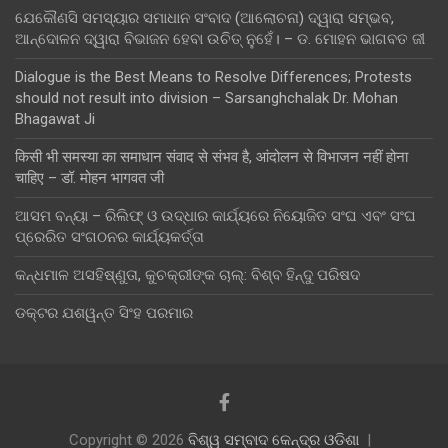
ଯେକୌଣସି ସମସ୍ୟାର ସମାଧାନ ସଂବାଦ (ଆଲୋଚନା) ଦ୍ୱାରା ସମ୍ଭବ,
ଆନ୍ଦୋଳନ ଦ୍ୱାରା ବିଭାଜନ ହେବା ଉଚିତ୍ ନୁହେଁ। – ଡ. ମୋହନ ଭାଗବତ ଜୀ
Dialogue is the Best Means to Resolve Differences; Protests
should not result into division – Sarsanghchalak Dr. Mohan
Bhagawat Ji
किसी भी समस्या का समाधान संवाद से संभव है, आंदोलन से विभाजन नहीं होना
चाहिए – डॉ. मोहन भागवत जी
ଆସମ ବନ୍ୟା – ରିଲିଫ୍ ଓ ଉଦ୍ଧାର କାର୍ଯ୍ୟରେ ନିୟୋଜିତ ସଂଘ ଏବଂ ସଂଘ
ପ୍ରେରିତ ସଂଗଠନର କାର୍ଯ୍ୟକର୍ତ୍ତା
କନ୍ଧମାଳ ଅସହିଷ୍ଣୁତା, କୁଚକ୍ରୀଙ୍କ ଚାଲ୍: ବିଶ୍ବ ହିନ୍ଦୁ ପରିଷଦ
ଡକ୍ଟର ଯଶୱନ୍ତ ସିଂହ ପରମାର
Copyright © 2026
ବିଶ୍ୱ ସମ୍ବାଦ କେନ୍ଦ୍ର ଓଡିଶା