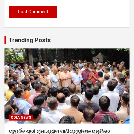
Trending Posts
ODIA NEWS
ସ୍ୱର୍ଗତ ଶ୍ରୀ ରାଧାଶ୍ୟାମ ପାଣିଗ୍ରାହୀଙ୍କ ସ୍ମୃତିରେ