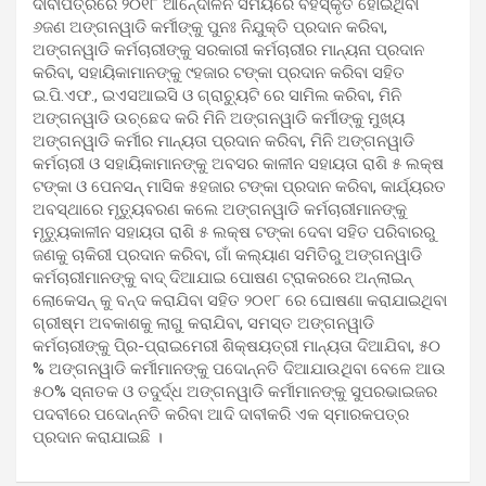
ଦାବୀପତ୍ରରେ ୨୦୧୮ ଆନେ୍ଦାଳନ ସମୟରେ ବହିସ୍କୃତ ହୋଇଥିବା
୬ଜଣ ଅଙ୍ଗନୱାଡି କର୍ମୀଙ୍କୁ ପୁନଃ ନିଯୁକ୍ତି ପ୍ରଦାନ କରିବା,
ଅଙ୍ଗନୱାଡି କର୍ମଚାରୀଙ୍କୁ ସରକାରୀ କର୍ମଚାରୀର ମାନ୍ୟନା ପ୍ରଦାନ
କରିବା, ସହାୟିକାମାନଙ୍କୁ ୯ହଜାର ଟଙ୍କା ପ୍ରଦାନ କରିବା ସହିତ
ଇ.ପି.ଏଫ., ଇଏସଆଇସି ଓ ଗ୍ରାଚୁ୍ୟଟି ରେ ସାମିଲ କରିବା, ମିନି
ଅଙ୍ଗନୱାଡି ଉଚ୍ଛେଦ କରି ମିନି ଅଙ୍ଗନୱାଡି କର୍ମୀଙ୍କୁ ମୁଖ୍ୟ
ଅଙ୍ଗନୱାଡି କର୍ମୀର ମାନ୍ୟତା ପ୍ରଦାନ କରିବା, ମିନି ଅଙ୍ଗନୱାଡି
କର୍ମଚାରୀ ଓ ସହାୟିକାମାନଙ୍କୁ ଅବସର କାଳୀନ ସହାୟତା ରାଶି ୫ ଲକ୍ଷ
ଟଙ୍କା ଓ ପେନସନ୍ ମାସିକ ୫ହଜାର ଟଙ୍କା ପ୍ରଦାନ କରିବା, କାର୍ଯ୍ୟରତ
ଅବସ୍ଥାରେ ମୃତୁ୍ୟବରଣ କଲେ ଅଙ୍ଗନୱାଡି କର୍ମଚାରୀମାନଙ୍କୁ
ମୃତୁ୍ୟକାଳୀନ ସହାୟତା ରାଶି ୫ ଲକ୍ଷ ଟଙ୍କା ଦେବା ସହିତ ପରିବାରରୁ
ଜଣକୁ ଚାକିରୀ ପ୍ରଦାନ କରିବା, ଗାଁ କଲ୍ୟାଣ ସମିତିରୁ ଅଙ୍ଗନୱାଡି
କର୍ମଚାରୀମାନଙ୍କୁ ବାଦ୍ ଦିଆଯାଇ ପୋଷଣ ଟ୍ରାକରରେ ଅନ୍ଲାଇନ୍
ଲୋକେସନ୍ କୁ ବନ୍ଦ କରାଯିବା ସହିତ ୨୦୧୮ ରେ ଘୋଷଣା କରାଯାଇଥିବା
ଗ୍ରୀଷ୍ମ ଅବକାଶକୁ ଲାଗୁ କରାଯିବା, ସମସ୍ତ ଅଙ୍ଗନୱାଡି
କର୍ମଚାରୀଙ୍କୁ ପି୍ର-ପ୍ରାଇମେରୀ ଶିକ୍ଷୟତ୍ରୀ ମାନ୍ୟତା ଦିଆଯିବା, ୫୦
% ଅଙ୍ଗନୱାଡି କର୍ମୀମାନଙ୍କୁ ପଦୋନ୍ନତି ଦିଆଯାଉଥିବା ବେଳେ ଆଉ
୫୦% ସ୍ନାତକ ଓ ତଦୁର୍ଦ୍ଧ ଅଙ୍ଗନୱାଡି କର୍ମୀମାନଙ୍କୁ ସୁପରଭାଇଜର
ପଦବୀରେ ପଦୋନ୍ନତି କରିବା ଆଦି ଦାବୀକରି ଏକ ସ୍ମାରକପତ୍ର
ପ୍ରଦାନ କରାଯାଇଛି ।