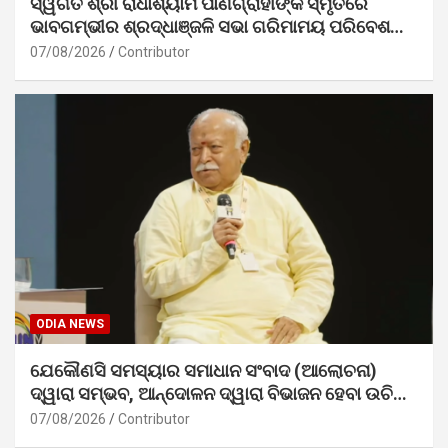
ସ୍ୱର୍ଗତ ଶ୍ରୀ ରାଧାଶ୍ୟାମ ପାଣିଗ୍ରାହୀଙ୍କ ସ୍ମୃତିରେ
ଭାବଗମ୍ଭୀର ଶ୍ରଦ୍ଧାଞ୍ଜଳି ସଭା ଗରିମାମୟ ପରିବେଶରେ
ସମ୍ପନ୍ନ
07/08/2026
Contributor
ODIA NEWS
ଯେକୌଣସି ସମସ୍ୟାର ସମାଧାନ ସଂବାଦ (ଆଲୋଚନା)
ଦ୍ୱାରା ସମ୍ଭବ, ଆନ୍ଦୋଳନ ଦ୍ୱାରା ବିଭାଜନ ହେବା ଉଚିତ୍
ନୁହେଁ। – ଡ. ମୋହନ ଭାଗବତ ଜୀ
07/08/2026
Contributor