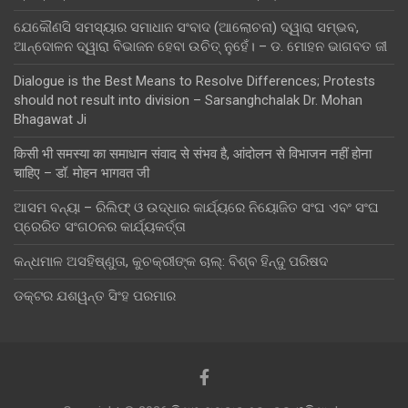
ଯେକୌଣସି ସମସ୍ୟାର ସମାଧାନ ସଂବାଦ (ଆଲୋଚନା) ଦ୍ୱାରା ସମ୍ଭବ,
ଆନ୍ଦୋଳନ ଦ୍ୱାରା ବିଭାଜନ ହେବା ଉଚିତ୍ ନୁହେଁ। – ଡ. ମୋହନ ଭାଗବତ ଜୀ
Dialogue is the Best Means to Resolve Differences; Protests
should not result into division – Sarsanghchalak Dr. Mohan
Bhagawat Ji
किसी भी समस्या का समाधान संवाद से संभव है, आंदोलन से विभाजन नहीं होना
चाहिए – डॉ. मोहन भागवत जी
ଆସମ ବନ୍ୟା – ରିଲିଫ୍ ଓ ଉଦ୍ଧାର କାର୍ଯ୍ୟରେ ନିୟୋଜିତ ସଂଘ ଏବଂ ସଂଘ
ପ୍ରେରିତ ସଂଗଠନର କାର୍ଯ୍ୟକର୍ତ୍ତା
କନ୍ଧମାଳ ଅସହିଷ୍ଣୁତା, କୁଚକ୍ରୀଙ୍କ ଚାଲ୍: ବିଶ୍ବ ହିନ୍ଦୁ ପରିଷଦ
ଡକ୍ଟର ଯଶୱନ୍ତ ସିଂହ ପରମାର