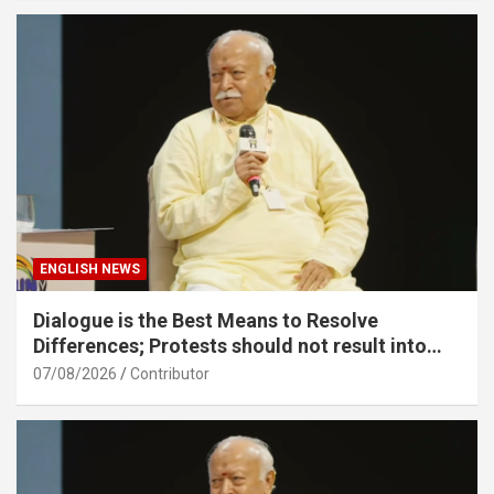
ENGLISH NEWS
Dialogue is the Best Means to Resolve
Differences; Protests should not result into
division – Sarsanghchalak Dr. Mohan
07/08/2026
Contributor
Bhagawat Ji