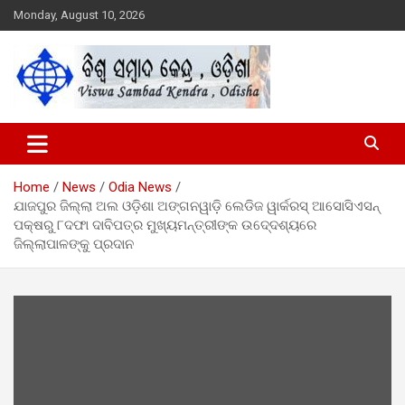
Skip
Monday, August 10, 2026
to
content
Viswa Sambad Kendra Odisha
ବିଶ୍ୱ ସମ୍ବାଦ କେନ୍ଦ୍ର ଓଡିଶା
Home
News
Odia News
ଯାଜପୁର ଜିଲ୍ଲା ଅଲ ଓଡ଼ିଶା ଅଙ୍ଗନୱାଡ଼ି ଲେଡିଜ ୱାର୍କରସ୍ ଆସୋସିଏସନ୍
ପକ୍ଷରୁ ୮ଦଫା ଦାବିପତ୍ର ମୁଖ୍ୟମନ୍ତ୍ରୀଙ୍କ ଉଦେ୍ଦଶ୍ୟରେ
ଜିଲ୍ଲାପାଳଙ୍କୁ ପ୍ରଦାନ