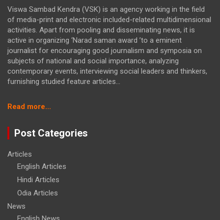
Viswa Sambad Kendra (VSK) is an agency working in the field
of media-print and electronic included-related multidimensional
activities. Apart from pooling and disseminating news, it is
active in organizing ‘Narad saman award ’to a eminent
journalist for encouraging good journalism and symposia on
subjects of national and social importance, analyzing
contemporary events, interviewing social leaders and thinkers,
furnishing studied feature articles...
:
Read more...
ଯାଜପୁର
ଜିଲ୍ଲା
Post Categories
ଅଲ
ଓଡ଼ିଶା
Articles
ଅଙ୍ଗନୱାଡ଼ି
English Articles
ଲେଡିଜ
ୱାର୍କରସ୍
Hindi Articles
ଆସୋସିଏସନ୍
Odia Articles
ପକ୍ଷରୁ
News
୮ଦଫା
English News
ଦାବିପତ୍ର