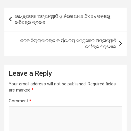
Post
କେନ୍ଦ୍ରାପଡ଼ା ଅଙ୍ଗନୱାଡି ୱାର୍କରସ ଆସୋସିଏସନ୍ ପକ୍ଷରୁ
navigation
ଦାବିପତ୍ର ପ୍ରଦାନ
କଟକ ଜିଲ୍ଲାପାଳଙ୍କ କାର୍ଯ୍ୟାଳୟ ସମ୍ମୁଖରେ ଅଙ୍ଗନୱାଡ଼ି
କର୍ମୀଙ୍କ ବିକ୍ଷୋଭ
Leave a Reply
Your email address will not be published.
Required fields
are marked
*
Comment
*