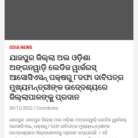
ODIA NEWS
ଯାଜପୁର ଜିଲ୍ଲା ଅଲ ଓଡ଼ିଶା
ଅଙ୍ଗନୱାଡ଼ି ଲେଡିଜ ୱାର୍କରସ୍
ଆସୋସିଏସନ୍ ପକ୍ଷରୁ ୮ଦଫା ଦାବିପତ୍ର
ମୁଖ୍ୟମନ୍ତ୍ରୀଙ୍କ ଉଦେ୍ଦଶ୍ୟରେ
ଜିଲ୍ଲାପାଳଙ୍କୁ ପ୍ରଦାନ
30/12/2022
Contributor
ଯାଜପୁର: ଯାଜପୁର ଜିଲ୍ଲା ଅଲ ଓଡ଼ିଶା ଅଙ୍ଗନୱାଡ଼ି ଲେଡିଜ ୱାର୍କରସ୍
ଆସୋସିଏସନ୍ ପକ୍ଷରୁ ୮ଦଫା ଦାବିପତ୍ର ମୁଖ୍ୟମନ୍ତ୍ରୀଙ୍କ
ଉଦେ୍ଦଶ୍ୟରେ ଜିଲ୍ଲାପାଳଙ୍କୁ ପ୍ରଦାନ କରାଯାଇଛି । ଏହି