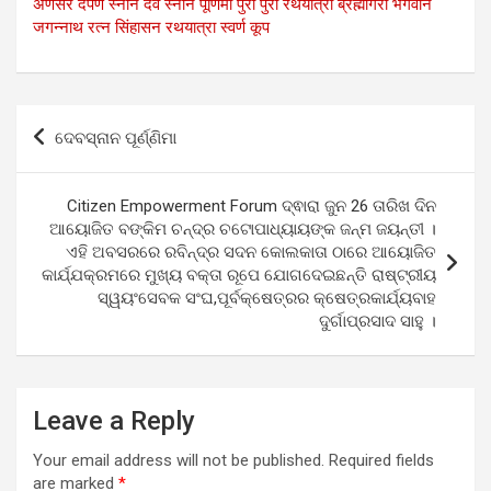
अणसर
दर्पण स्नान
देव स्नान पूर्णिमा
पुरी
पुरी रथयात्रा
ब्रह्मगिरी
भगवान
जगन्नाथ
रत्न सिंहासन
रथयात्रा
स्वर्ण कूप
Post
ଦେବସ୍ନାନ ପୂର୍ଣ୍ଣିମା
navigation
Citizen Empowerment Forum ଦ୍ଵାରା ଜୁନ 26 ତାରିଖ ଦିନ
ଆୟୋଜିତ ବଙ୍କିମ ଚନ୍ଦ୍ର ଚଟୋପାଧ୍ୟାୟଙ୍କ ଜନ୍ମ ଜୟନ୍ତୀ ।
ଏହି ଅବସରରେ ରବିନ୍ଦ୍ର ସଦନ କୋଲକାତା ଠାରେ ଆୟୋଜିତ
କାର୍ଯ୍ଯକ୍ରମରେ ମୁଖ୍ୟ ବକ୍ତା ରୂପେ ଯୋଗଦେଇଛନ୍ତି ରାଷ୍ଟ୍ରୀୟ
ସ୍ୱୟଂସେବକ ସଂଘ,ପୂର୍ବକ୍ଷେତ୍ରର କ୍ଷେତ୍ରକାର୍ଯ୍ୟବାହ
ଦୁର୍ଗାପ୍ରସାଦ ସାହୁ ।
Leave a Reply
Your email address will not be published.
Required fields
are marked
*