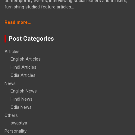
contemporary events, interviewing social leaders and thinkers,
furnishing studied feature articles...
:
Read more...
रथयात्रा
का
Post Categories
आद्य
पर्व
Articles
–
English Articles
देव
स्नान
Hindi Articles
पूर्णिमा
Odia Articles
News
English News
Hindi News
Odia News
Others
swastya
Personality