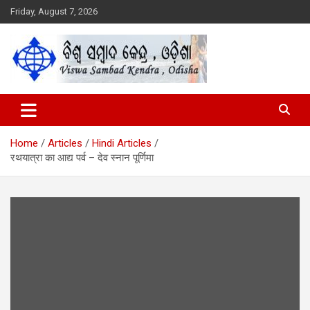
Skip
Friday, August 7, 2026
to
content
Viswa Sambad Kendra Odisha
ବିଶ୍ୱ ସମ୍ବାଦ କେନ୍ଦ୍ର ଓଡିଶା
Home
Articles
Hindi Articles
रथयात्रा का आद्य पर्व – देव स्नान पूर्णिमा