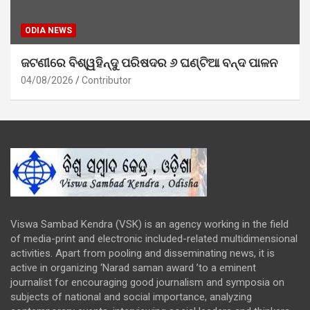
ODIA NEWS
ଜଟଣୀରେ ବିଶ୍ୱହିନ୍ଦୁ ପରିଷଦର ୬ ଘଣ୍ଟିଆ ବନ୍ଦ ପାଳନ
04/08/2026
Contributor
Viswa Sambad Kendra (VSK) is an agency working in the field
of media-print and electronic included-related multidimensional
activities. Apart from pooling and disseminating news, it is
active in organizing ‘Narad saman award ’to a eminent
journalist for encouraging good journalism and symposia on
subjects of national and social importance, analyzing