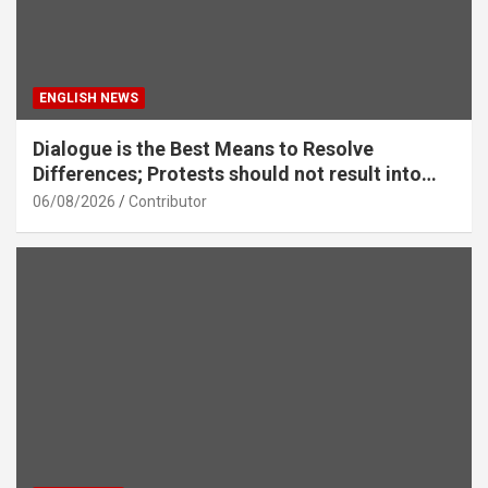
ENGLISH NEWS
Dialogue is the Best Means to Resolve
Differences; Protests should not result into
division – Sarsanghchalak Dr. Mohan
06/08/2026
Contributor
Bhagawat Ji